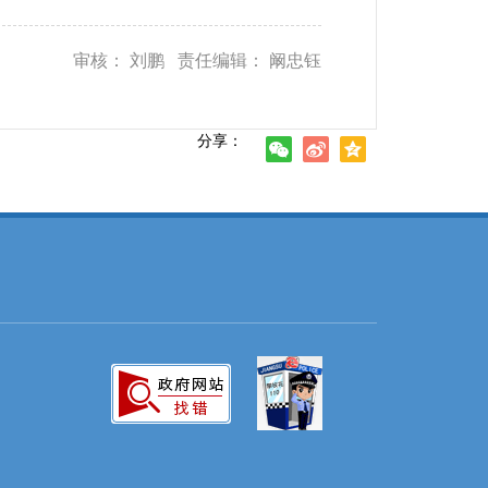
审核： 刘鹏 责任编辑： 阚忠钰
分享：