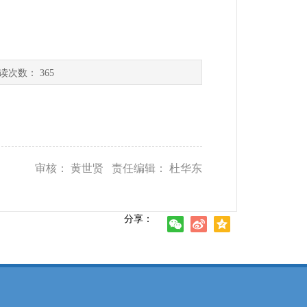
读次数：
365
审核： 黄世贤 责任编辑： 杜华东
分享：